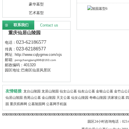
豪华墓型
艺术墓型
联系我们
Contact us
重庆仙居山陵园
023-62186577
电话：
023-62186577
传真：
网址:
http://www.cqlygmw.com/xjs
邮箱:
pengchangjiang998@163.com
邮政编码：401320
园区地址:巴南区仙居风景区
友情链接
:
龙台山陵园
龙居山陵园
仙女山公墓
仙友山公墓
金银山公墓
金竹山公
仙居山陵园
燕尾山公墓
金山陵园
天文公墓
仙女山陵园
奇峰山陵园
洪家坡公墓
园
重庆殡葬网
公墓陵园网
公墓网手机版
园区24小时咨询电话：023-