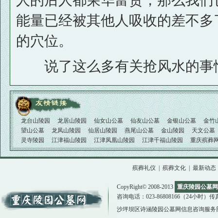
人的后人都荣华富贵，那么我们
能量已经被其他人吸收的差不多
的穴位。
说了这么多有关抢风水的事
龙台山陵园
龙居山陵园
仙女山公墓
仙友山公墓
金银山公墓
金竹
望山公墓
龙凤山陵园
仙居山陵园
燕尾山公墓
金山陵园
天文公墓
灵寺陵园
江津福山陵园
江津凤凰山陵园
江津千福山陵园
重庆殡葬
殡葬礼仪
|
殡葬文化
|
最新动态
CopyRight© 2008-2013
重庆陵园公墓网
咨询电话：023-86808166（24小时）传真：02
沙坪坝区诗涵陵园公墓网信息咨询服务部版