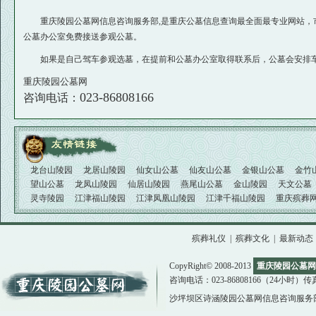
重庆陵园公墓网信息咨询服务部,是重庆公墓信息查询最全面最专业网站，市
公墓办公室免费接送参观公墓。
如果是自己驾车参观选墓，在提前和公墓办公室取得联系后，公墓会安排车
重庆陵园公墓网
023-86808166
咨询电话：
龙台山陵园
龙居山陵园
仙女山公墓
仙友山公墓
金银山公墓
金竹
望山公墓
龙凤山陵园
仙居山陵园
燕尾山公墓
金山陵园
天文公墓
灵寺陵园
江津福山陵园
江津凤凰山陵园
江津千福山陵园
重庆殡葬
殡葬礼仪
|
殡葬文化
|
最新动态
CopyRight© 2008-2013
重庆陵园公墓网
咨询电话：023-86808166（24小时）传真：02
沙坪坝区诗涵陵园公墓网信息咨询服务部版