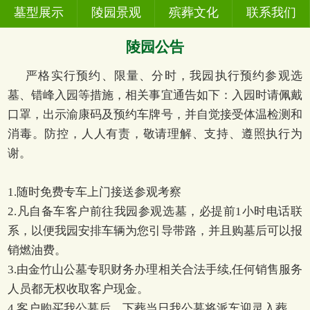
墓型展示
陵园景观
殡葬文化
联系我们
陵园公告
严格实行预约、限量、分时，我园执行预约参观选
墓、错峰入园等措施，相关事宜通告如下：入园时请佩戴
口罩，出示渝康码及预约车牌号，并自觉接受体温检测和
消毒。防控，人人有责，敬请理解、支持、遵照执行为
谢。
1.随时免费专车上门接送参观考察
2.凡自备车客户前往我园参观选墓，必提前1小时电话联
系，以便我园安排车辆为您引导带路，并且购墓后可以报
销燃油费。
3.由金竹山公墓专职财务办理相关合法手续,任何销售服务
人员都无权收取客户现金。
4.客户购买我公墓后，下葬当日我公墓将派车迎灵入葬 。