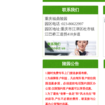
联系我们
重庆福鼎陵园
园区电话 :023-86622997
园区地址:重庆市江津区杜市镇
江巴桥三道拐418乡道
陵园公告
1.随时免费专车上门接送参观考察。
2.为保障客户利益，凡自驾车客户前往我
型
墓型
墓型
园选墓参观，必须提前电话预约园区办
公室.仅限预约客户购墓可以享受优惠。
型
墓型
墓型
3.为了避免“丧事一条龙”和“风水先生”等
的误导,产生不必要的费用，请直接与公
墓办公室预约选墓。