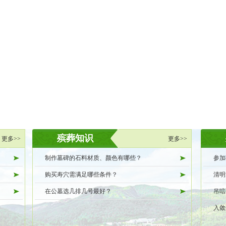
殡葬知识
更多>>
更多>>
制作墓碑的石料材质、颜色有哪些？
参加
购买寿穴需满足哪些条件？
清明
在公墓选几排几号最好？
吊唁
入敛