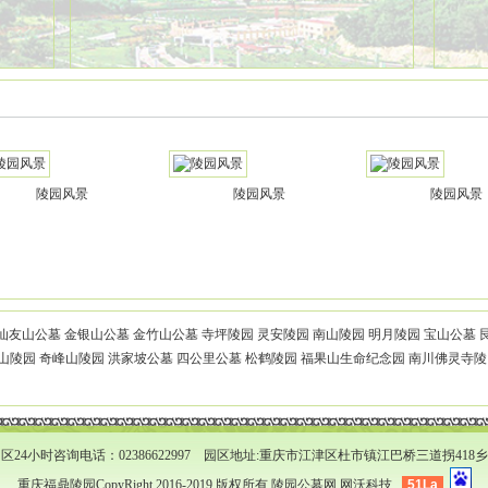
陵园风景
陵园风景
陵园风景
仙友山公墓
金银山公墓
金竹山公墓
寺坪陵园
灵安陵园
南山陵园
明月陵园
宝山公墓
山陵园
奇峰山陵园
洪家坡公墓
四公里公墓
松鹤陵园
福果山生命纪念园
南川佛灵寺
区24小时咨询电话：02386622997 园区地址:重庆市江津区杜市镇江巴桥三道拐418
重庆福鼎陵园CopyRight 2016-2019 版权所有
陵园公墓网
网沃科技
51La