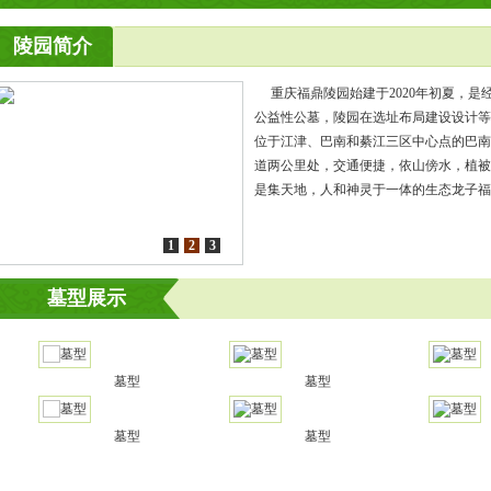
陵园简介
重庆福鼎陵园始建于2020年初夏，是
公益性公墓，陵园在选址布局建设设计等
位于江津、巴南和綦江三区中心点的巴南一
道两公里处，交通便捷，依山傍水，植被
是集天地，人和神灵于一体的生态龙子福地。 
1
2
3
墓型展示
墓型
墓型
墓
墓型
墓型
墓