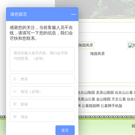
请您留言
感谢您的关注，当前客服人员不在
陵园景观
线，请填写一下您的信息，我们会
尽快和您联系。
陵园风景
陵园风景
友情链接
:
龙台山陵园
龙居山陵园
仙女山公墓
仙居山陵园
燕尾山公墓
金山陵园
天文公墓
仙女
园
重庆殡葬网
公墓陵园网
公墓网手机版
园
提交