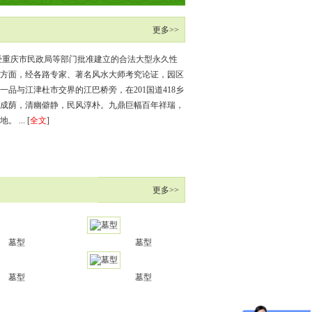
更多>>
经重庆市民政局等部门批准建立的合法大型永久性
方面，经各路专家、著名风水大师考究论证，园区
品与江津杜市交界的江巴桥旁，在201国道418乡
成荫，清幽僻静，民风淳朴。九鼎巨幅百年祥瑞，
... [
全文
]
更多>>
型
墓型
墓型
型
墓型
墓型