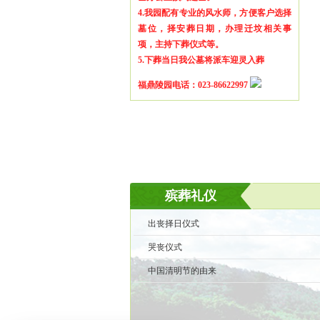
4.我园配有专业的风水师，方便客户选择
墓位，择安葬日期，办理迁坟相关事
项，主持下葬仪式等。
5.下葬当日我公墓将派车迎灵入葬
福鼎陵园电话：023-86622997
殡葬礼仪
出丧择日仪式
哭丧仪式
中国清明节的由来