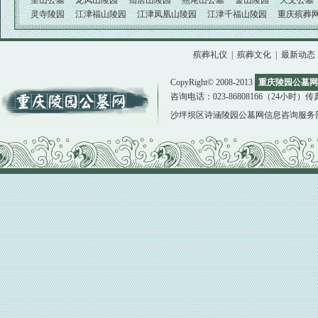
望山公墓
龙凤山陵园
仙居山陵园
燕尾山公墓
金山陵园
天文公墓
灵寺陵园
江津福山陵园
江津凤凰山陵园
江津千福山陵园
重庆殡葬
殡葬礼仪
|
殡葬文化
|
最新动态
CopyRight© 2008-2013
重庆陵园公墓网
咨询电话：023-86808166（24小时）传真：02
沙坪坝区诗涵陵园公墓网信息咨询服务部版